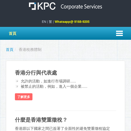
EN
|
繁
|
Whatsapp@ 9168-9205
首頁
首頁
/
香港稅務體制
香港分行與代表處
允許的活動，如進行市場調研.....
被禁止的活動，例如，進入一個企業.....
了解更多
什麼是香港雙重徵稅？
香港跟以下國家之間已簽署了全面性的避免雙重徵稅協定