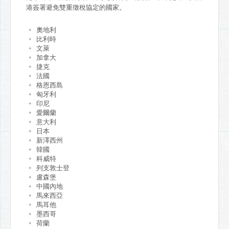
港簽署避免雙重徵稅協定的國家。
奧地利
比利時
文萊
加拿大
捷克
法國
格恩西島
匈牙利
印尼
愛爾蘭
意大利
日本
新澤西州
韓國
科威特
列支敦士登
盧森堡
中國內地
馬來西亞
馬耳他
墨西哥
荷蘭