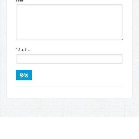
*
3 + 1 =